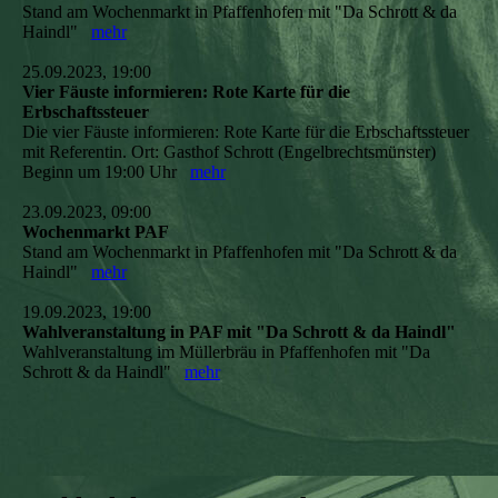
Stand am Wochenmarkt in Pfaffenhofen mit "Da Schrott & da
Haindl"
mehr
25.09.2023, 19:00
Vier Fäuste informieren: Rote Karte für die
Erbschaftssteuer
Die vier Fäuste informieren: Rote Karte für die Erbschaftssteuer
mit Referentin. Ort: Gasthof Schrott (Engelbrechtsmünster)
Beginn um 19:00 Uhr
mehr
23.09.2023, 09:00
Wochenmarkt PAF
Stand am Wochenmarkt in Pfaffenhofen mit "Da Schrott & da
Haindl"
mehr
19.09.2023, 19:00
Wahlveranstaltung in PAF mit "Da Schrott & da Haindl"
Wahlveranstaltung im Müllerbräu in Pfaffenhofen mit "Da
Schrott & da Haindl"
mehr