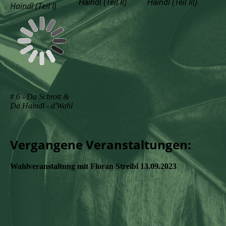
Haindl (Teil II)
Haindl (Teil III)
Haindl (Teil I)
# 6 - Da Schrott &
Da Haindl - d'Wahl
Vergangene Veranstaltungen:
Wahlveranstaltung mit Floran Streibl 13.09.2023