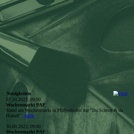
Neuigkeiten
07.10.2023, 09:00
Wochenmarkt PAF
Stand am Wochenmarkt in Pfaffenhofen mit "Da Schrott & da
Haindl"
mehr
30.09.2023, 09:00
Wochenmarkt PAF