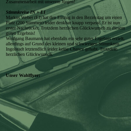
Zusammenarbeit mit unserem Jürgen!
Stimmkreise IN + EI
Markus Weber (EI) hat den Einzug in den Bezirkstag um einen
Platz (200 Stimmen) leider denkbar knapp verpasst. Er ist nun
erster Nachrücker. Trotzdem herzlichen Glückwunsch zu diesem
guten Ergebnis!
Wolfgang Baumann hat ebenfalls ein sehr gutes Ergebnis erzielt,
allerdings auf Grund des kleinen und schwierigen Stimmkreis
Ingolstadt letztendlich leider keine Chance gehabt. Trotzdem
herzlichen Glückwunsch.
Unser Wahlflyer: