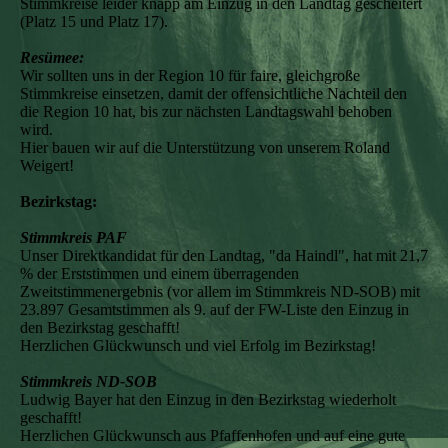
Stimmkreise leider knapp am Einzug in den Landtag gescheitert
(Platz 15 und Platz 17).
Resümee:
Wir sollten uns in der Region 10 für faire, gleichgroße
Stimmkreise einsetzen, damit der offensichtliche Nachteil den
die Region 10 hat, bis zur nächsten Landtagswahl behoben
wird.
Hier bauen wir auf die Unterstützung von unserem Roland
Weigert!
Bezirkstag:
Stimmkreis PAF
Unser Direktkandidat für den Landtag, "da Haindl", hat mit 21,7
% der Erststimmen und einem überragenden
Zweitstimmenergebnis (vor allem im Stimmkreis ND-SOB) mit
23.897 Gesamtstimmen als 9. auf der FW-Liste den Einzug in
den Bezirkstag geschafft!
Herzlichen Glückwunsch und viel Erfolg im Bezirkstag!
Stimmkreis ND-SOB
Ludwig Bayer hat den Einzug in den Bezirkstag wiederholt
geschafft!
Herzlichen Glückwunsch aus Pfaffenhofen und auf eine gute