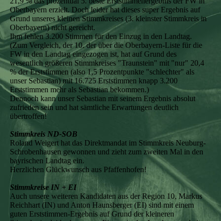
21,9 % das prozentual 5. beste Erststimmenergebnis der FW in
Oberbayern erzielt. Doch leider hat dieses super Ergebnis auf
Grund unseres kleinen Stimmkreises (3. kleinster Stimmkreis in
Oberbayern) nicht gereicht.
Ihm fehlen 3.200 Stimmen für den Einzug in den Landtag.
(Zum Vergleich, der 10. der über die Oberbayern-Liste für die
FW in den Landtag eingezogen ist, hat auf Grund des
wesentlich größeren Stimmkreises "Traunstein" mit "nur" 20,4
% der Erststimmen (also 1,5 Prozentpunkte "schlechter" als
unser Sebastian) mit 16.725 Erststimmen knapp 3.200
Erststimmen mehr als Sebastian bekommen.)
Dennoch kann unser Sebastian mit seinem Ergebnis absolut
zufrieden sein und hat sämtliche Erwartungen deutlich
übertroffen!
Stimmkreis ND-SOB
Roland Weigert hat das Direktmandat im Stimmkreis Neuburg-
Schrobenhausen gewonnen und zieht zum zweiten Mal in den
bayrischen Landtag ein.
Herzlichen Glückwunsch aus Pfaffenhofen!
Stimmkreise IN + EI
Auch unsere weiteren Kandidaten aus der Region 10, Markus
Reichhart (IN) und Anton Haunsberger (EI) sind mit einem
guten Erststimmen-Ergebnis auf Grund der kleineren