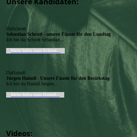
Unsere Kandidaten:
DaSchrott
Sebastian Schrott - unsere Fäuste für den Landtag
Ich bin da Schrott Sebastian...
Mehr Infos zum Schrott...
DaHaindl
Jürgen Haindl - Unsere Fäuste für den Bezirkstag
Ich bin da Haindl Jürgen...
Mehr Infos zum Haindl...
Videos: