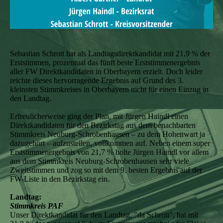
Sebastian Schrott hat als Landtagsdirektkandidat mit 21,9 % der
Erststimmen, prozentual das fünft beste Erststimmenergebnis
aller FW Direktkandidaten in Oberbayern erzielt. Doch leider
reichte dieses hervorragende Ergebnis auf Grund des 3.
kleinsten Stimmkreises in Oberbayern nicht für einen Einzug in
den Landtag.
Erfreulicherweise ging der Plan, mit Jürgen Haindl einen
Direktkandidaten für den Bezirkstag aus dem benachbarten
Stimmkreis Neuburg-Schrobenhausen – zu dem Hohenwart ja
dazugehört – aufzustellen, vollkommen auf. Neben einem super
Erststimmenergebnis von 21,7 % holte Jürgen Haindl vor allem
aus dem Stimmkreis Neuburg-Schrobenhausen sehr viele
Zweitstimmen und zog so mit dem 9. besten Ergebnis auf der
FW-Liste in den Bezirkstag ein.
Landtag:
Stimmkreis PAF
Unser Direktkandidat für den Landtag, "da Schrott", hat mit