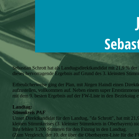
Sebastian Schrott hat als Landtagsdirektkandidat mit 21,9 % der
dieses hervorragende Ergebnis auf Grund des 3. kleinsten Stimm
Erfreulicherweise ging der Plan, mit Jürgen Haindl einen Dire
aufzustellen, vollkommen auf. Neben einem super Erststimmene
mit dem 9. besten Ergebnis auf der FW-Liste in den Bezirkstag e
Landtag:
Stimmkreis PAF
Unser Direktkandidat für den Landtag, "da Schrott", hat mit 21,
kleinen Stimmkreises (3. kleinster Stimmkreis in Oberbayern) nic
Ihm fehlen 3.200 Stimmen für den Einzug in den Landtag.
(Zum Vergleich, der 10. der über die Oberbayern-Liste für die 