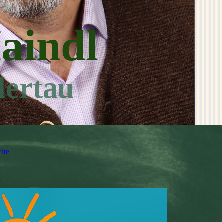
aindl
lertau
ite