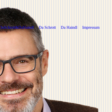
DaSchrott&DaHaindl
Da Schrott
Da Haindl
Impressum