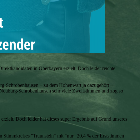
irektkandidaten in Oberbayern erzielt. Doch leider reichte
burg-Schrobenhausen – zu dem Hohenwart ja dazugehört –
s Neuburg-Schrobenhausen sehr viele Zweitstimmen und zog so
erzielt. Doch leider hat dieses super Ergebnis auf Grund unseres
en Stimmkreises "Traunstein" mit "nur" 20,4 % der Erststimmen