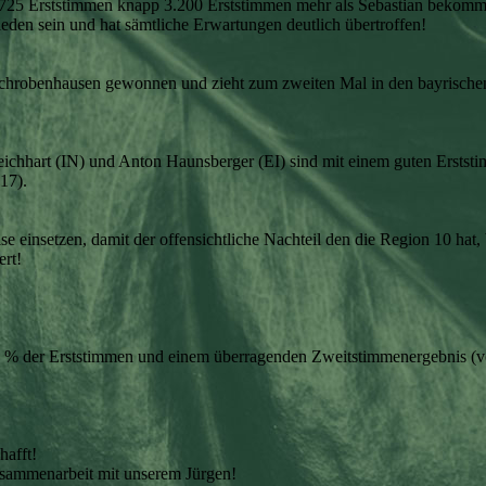
16.725 Erststimmen knapp 3.200 Erststimmen mehr als Sebastian bekomm
eden sein und hat sämtliche Erwartungen deutlich übertroffen!
chrobenhausen gewonnen und zieht zum zweiten Mal in den bayrischen
chhart (IN) und Anton Haunsberger (EI) sind mit einem guten Erststi
17).
ise einsetzen, damit der offensichtliche Nachteil den die Region 10 ha
rt!
21,7 % der Erststimmen und einem überragenden Zweitstimmenergebnis
hafft!
usammenarbeit mit unserem Jürgen!