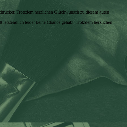
Nachrücker. Trotzdem herzlichen Glückwunsch zu diesem guten
t letztendlich leider keine Chance gehabt. Trotzdem herzlichen