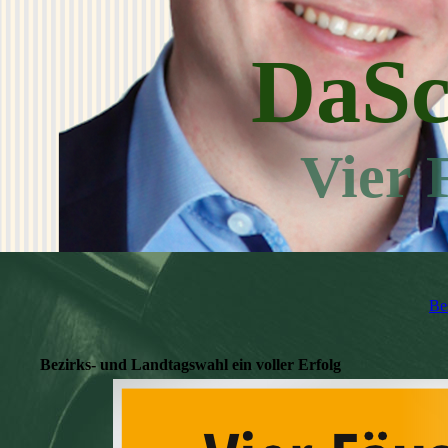
DaSc
Vier 
Be
Bezirks- und Landtagswahl ein voller Erfolg