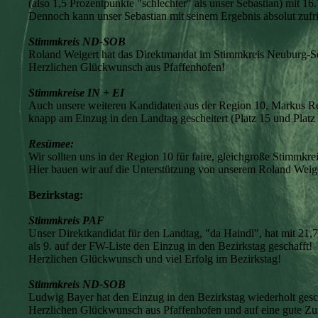
(also 1,5 Prozentpunkte "schlechter" als unser Sebastian) mit 
Dennoch kann unser Sebastian mit seinem Ergebnis absolut zufri
Stimmkreis ND-SOB
Roland Weigert hat das Direktmandat im Stimmkreis Neuburg-S
Herzlichen Glückwunsch aus Pfaffenhofen!
Stimmkreise IN + EI
Auch unsere weiteren Kandidaten aus der Region 10, Markus Rei
knapp am Einzug in den Landtag gescheitert (Platz 15 und Platz 
Resümee:
Wir sollten uns in der Region 10 für faire, gleichgroße Stimmkre
Hier bauen wir auf die Unterstützung von unserem Roland Weige
Bezirkstag:
Stimmkreis PAF
Unser Direktkandidat für den Landtag, "da Haindl", hat mit 
als 9. auf der FW-Liste den Einzug in den Bezirkstag geschafft!
Herzlichen Glückwunsch und viel Erfolg im Bezirkstag!
Stimmkreis ND-SOB
Ludwig Bayer hat den Einzug in den Bezirkstag wiederholt gesc
Herzlichen Glückwunsch aus Pfaffenhofen und auf eine gute Z