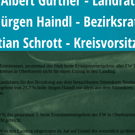
 Erststimmen, prozentual das fünft beste Erststimmenergebnis aller FW D
kreises in Oberbayern nicht für einen Einzug in den Landtag.
ktkandidaten für den Bezirkstag aus dem benachbarten Stimmkreis Neu
rgebnis von 21,7 % holte Jürgen Haindl vor allem aus dem Stimmkrei
in.
9 % das prozentual 5. beste Erststimmenergebnis der FW in Oberbayern 
ht gereicht.
FW in den Landtag eingezogen ist, hat auf Grund des wesentlich größer