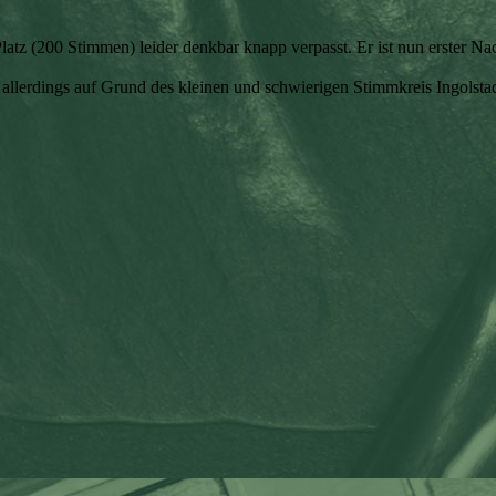
latz (200 Stimmen) leider denkbar knapp verpasst. Er ist nun erster 
 allerdings auf Grund des kleinen und schwierigen Stimmkreis Ingolstad